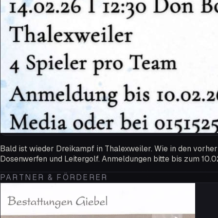
Bald ist wieder Dreikampf in Thalexweiler. Wie in den vorhe
Dosenwerfen und Leitergolf. Anmeldungen bitte bis zum 10.0
PARTNER & FÖRDERER